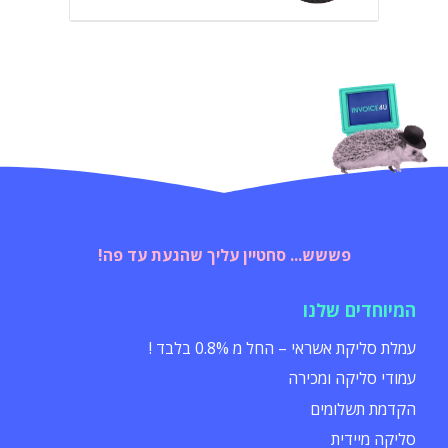
פששש... סחטיין עליך שהגעת עד פה!
המיוחדים שלנו
עמלת סליקת אשראי – החל מ 0.8% בלבד !
עמודי סליקה ומכירה
הקדמת תשלומים
סליקה מיידית