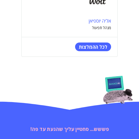
אליה יוספיאן
מנהל תפעול
לכל ההמלצות
פששש... סחטיין עליך שהגעת עד פה!