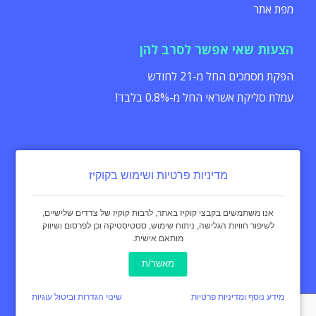
מפת אתר
הצעות שאי אפשר לסרב להן
הפקת מסמכים החל מ-21 לחודש
עמלת סליקת אשראי החל מ-0.8% בלבד!
מדיניות פרטיות ושימוש בקוקיז
הצהרת נגישות
תקנון
מדיניות פרטיות
אנו משתמשים בקבצי קוקיז באתר, לרבות קוקיז של צדדים שלישיים,
לשיפור חוויות הגלישה, ניתוח שימוש, סטטיסטיקה וכן לפרסום ושיווק
מותאם אישית.
כל הזכויות שמורות - invoice4u מאז 2004
® החשבונית המקורית
מאשר/ת
באינטרנט Invoice4u
עיצוב:
curly black
מידע נוסף ומדיניות פרטיות
שינוי הגדרות וביטול עוגיות
תכנות ופיתוח אתר:
איימארק אימג'