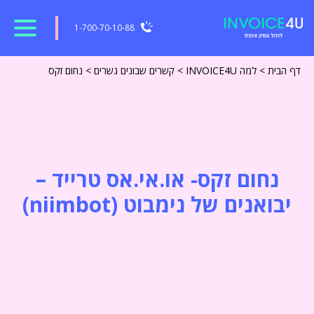
1-700-70-10-88
דף הבית
>
למה INVOICE4U
>
קשרים שבונים גשרים
>
נחום זקס
נחום זקס-
או.אי.אס טרייד –
יבואנים של נימבוט (
niimbot
)