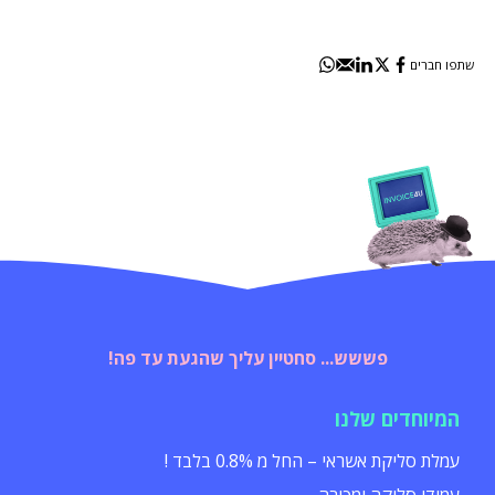
שתפו חברים
פששש... סחטיין עליך שהגעת עד פה!
המיוחדים שלנו
עמלת סליקת אשראי – החל מ 0.8% בלבד !
עמודי סליקה ומכירה