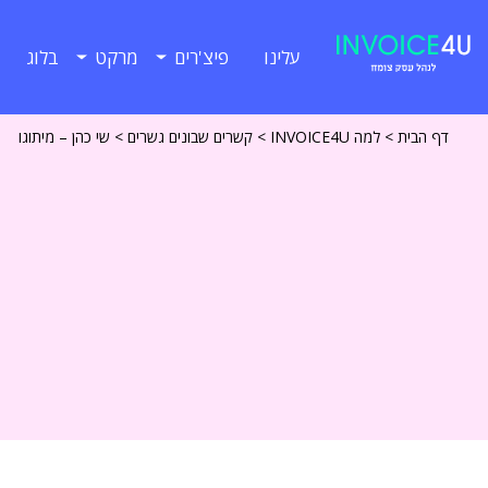
עלינו
פיצ'רים
מרקט
בלוג
דף הבית
>
למה INVOICE4U
>
קשרים שבונים גשרים
>
שי כהן – מיתוגו