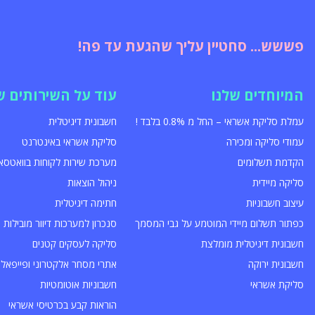
פששש... סחטיין עליך שהגעת עד פה!
המיוחדים שלנו
עוד על השירותים ש
עמלת סליקת אשראי – החל מ 0.8% בלבד !
חשבונית דיגיטלית
עמודי סליקה ומכירה
סליקת אשראי באינטרנט
הקדמת תשלומים
מערכת שירות לקוחות בוואטסא
סליקה מיידית
ניהול הוצאות
עיצוב חשבוניות
חתימה דיגיטלית
כפתור תשלום מיידי המוטמע על גבי המסמך
סנכרון למערכות דיוור מובילות
חשבונית דיגיטלית מומלצת
סליקה לעסקים קטנים
חשבונית ירוקה
אתרי מסחר אלקטרוני ופייפאל
סליקת אשראי
חשבוניות אוטומטיות
הוראות קבע בכרטיסי אשראי