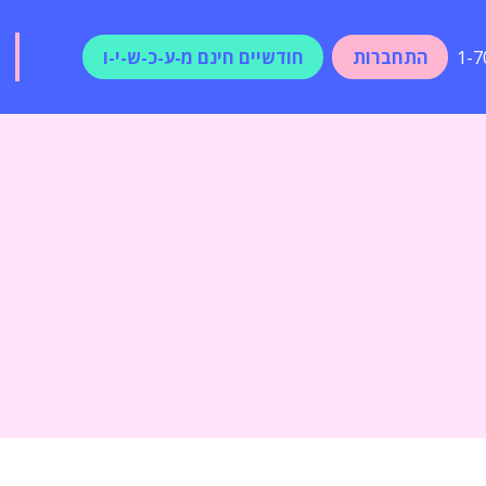
התחברות
חודשיים חינם מ-ע-כ-ש-י-ו
1-7