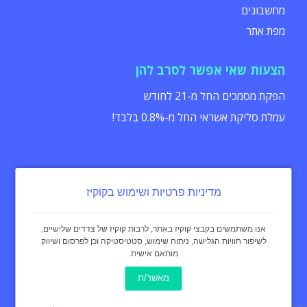
מחשבונים
מפת אתר
הצעות שאי אפשר לסרב להן
הפקת מסמכים החל מ-21 לחודש
עמלת סליקת אשראי החל מ-0.8% בלבד!
מדיניות פרטיות ושימוש בקוקיז
הצהרת נגישות
תקנון
מדיניות פרטיות
אנו משתמשים בקבצי קוקיז באתר, לרבות קוקיז של צדדים שלישיים,
לשיפור חוויות הגלישה, ניתוח שימוש, סטטיסטיקה וכן לפרסום ושיווק
מותאם אישית.
כל הזכויות שמורות - invoice4u מאז 2004
® החשבונית המקורית
מאשר/ת
באינטרנט Invoice4u