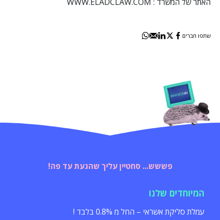
האתר של המשרד :
WWW.ELADCLAW.COM
שתפו חברים
פששש... סחטיין עליך שהגעת עד פה!
המיוחדים שלנו
עמלת סליקת אשראי – החל מ 0.8% בלבד !