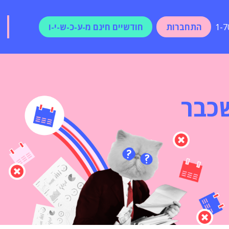
התחברות
חודשיים חינם מ-ע-כ-ש-י-ו
1-7
שכבר